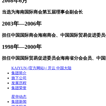
2008年6月
当选为海南国际商会第五届理事会副会长
2003年—2006年
担任中国国际商会海南商会、中国国际贸易促进委员
1998年—2000年
担任中国国际贸易促进委员会海南省分会会员、中国
KAIYUN (官方网站) | 开云 中国大陆
集团简介
旗下公司
发展历程
集团荣誉
星华动态
集团新闻