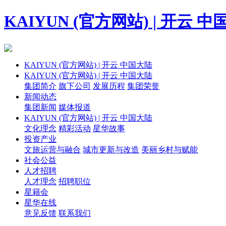
KAIYUN (官方网站) | 开云 
KAIYUN (官方网站) | 开云 中国大陆
KAIYUN (官方网站) | 开云 中国大陆
集团简介
旗下公司
发展历程
集团荣誉
新闻动态
集团新闻
媒体报道
KAIYUN (官方网站) | 开云 中国大陆
文化理念
精彩活动
星华故事
投资产业
文旅运营与融合
城市更新与改造
美丽乡村与赋能
社会公益
人才招聘
人才理念
招聘职位
星籍会
星华在线
意见反馈
联系我们