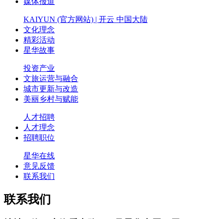
媒体报道
KAIYUN (官方网站) | 开云 中国大陆
文化理念
精彩活动
星华故事
投资产业
文旅运营与融合
城市更新与改造
美丽乡村与赋能
人才招聘
人才理念
招聘职位
星华在线
意见反馈
联系我们
联系我们