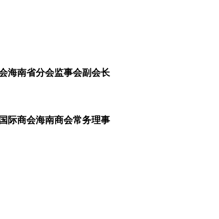
会海南省分会监事会副会长
国际商会海南商会常务理事